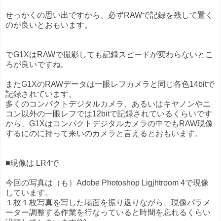
せっかくの思い出ですから、必ずRAWで記録を残して置く
のが良いとおもいます。
でG1XはRAWで撮影しても記録スピードが変わらないとこ
ろが良いですね。
またG1XのRAWデータは一眼レフカメラと同じ各色14bitで
記録されています。
多くのコンパクトデジタルカメラ、あるいはキヤノンやニ
コン以外の一眼レフでは12bitで記録されているくらいです
から、G1Xはコンパクトデジタルカメラの中でもRAW現像
するにのに持って来いのカメラと言えるとおもいます。
■現像は LR4で
今回の写真は（も）Adobe Photoshop Ligjhtroom 4で現像
しています。
１枚１枚写真を写した場面を振り返りながら、現像パラメ
ーター調整する作業を行なっていると時間を忘れるくらい