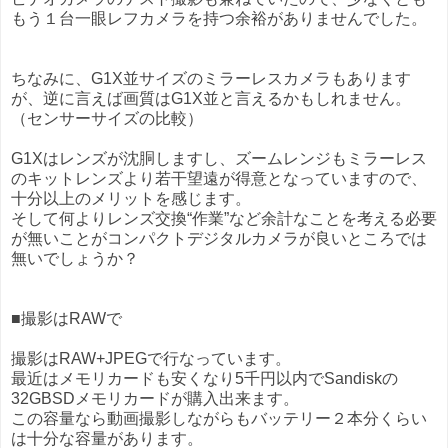
もう１台一眼レフカメラを持つ余裕がありませんでした。
ちなみに、G1X並サイズのミラーレスカメラもあります
が、逆に言えば画質はG1X並と言えるかもしれません。
（センサーサイズの比較）
G1Xはレンズが沈胴しますし、ズームレンジもミラーレス
のキットレンズより若干望遠が得意となっていますので、
十分以上のメリットを感じます。
そして何よりレンズ交換“作業”など余計なことを考える必要
が無いことがコンパクトデジタルカメラが良いところでは
無いでしょうか？
■撮影はRAWで
撮影はRAW+JPEGで行なっています。
最近はメモリカードも安くなり5千円以内でSandiskの
32GBSDメモリカードが購入出来ます。
この容量なら動画撮影しながらもバッテリー２本分くらい
は十分な容量があります。