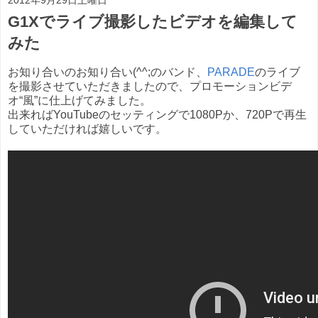
2012年9月29日土曜日
G1Xでライブ撮影したビデオを編集して
みた
お知り合いのお知り合い(^^;のバンド、
PARADE
のライブ
を撮影させていただきましたので、プロモーションビデ
オ“風”に仕上げてみました。
出来ればYouTubeのセッティングで1080Pか、720Pで再生
していただければ嬉しいです。